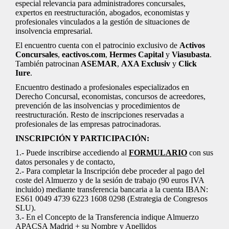
especial relevancia para administradores concursales,
expertos en reestructuración, abogados, economistas y
profesionales vinculados a la gestión de situaciones de
insolvencia empresarial.
El encuentro cuenta con el patrocinio exclusivo de
Activos
Concursales
,
eactivos.com
,
Hermes Capital
y
Viasubasta
.
También patrocinan
ASEMAR
,
AXA Exclusiv
y
Click
Iure
.
Encuentro destinado a profesionales especializados en
Derecho Concursal, economistas, concursos de acreedores,
prevención de las insolvencias y procedimientos de
reestructuración. Resto de inscripciones reservadas a
profesionales de las empresas patrocinadoras.
INSCRIPCIÓN Y PARTICIPACIÓN:
1.- Puede inscribirse accediendo al
FORMULARIO
con sus
datos personales y de contacto,
2.- Para completar la Inscripción debe proceder al pago del
coste del Almuerzo y de la sesión de trabajo (90 euros IVA
incluido) mediante transferencia bancaria a la cuenta IBAN:
ES61 0049 4739 6223 1608 0298 (Estrategia de Congresos
SLU).
3.- En el Concepto de la Transferencia indique Almuerzo
APACSA Madrid + su Nombre y Apellidos