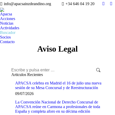
info@apacsainzdeandino.org
+34 646 04 19 20
Facebo
Li
page
pa
Apacsa
opens
op
Acciones
in
in
Noticias
Actividades
new
n
Buscador
windo
w
Socios
Contacto
Aviso Legal
Buscar:
Articulos Recientes
APACSA celebra en Madrid el 16 de julio una nueva
sesión de su Mesa Concursal y de Reestructuración
09/07/2026
La Convención Nacional de Derecho Concursal de
APACSA reúne en Carmona a profesionales de toda
España y completa aforo en su décima edición