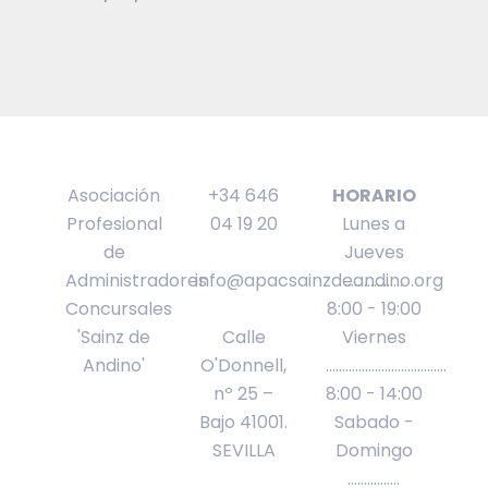
Asociación
+34 646
HORARIO
Profesional
04 19 20
Lunes a
de
Jueves
Administradores
info@apacsainzdeandino.org
..................
Concursales
8:00 - 19:00
'Sainz de
Calle
Viernes
Andino'
O'Donnell,
.....................................
nº 25 –
8:00 - 14:00
Bajo 41001.
Sabado -
SEVILLA
Domingo
................