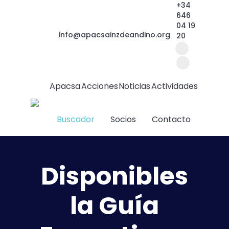
+34
646
04 19
info@apacsainzdeandino.org
20
Facebook
page
Linkedin
opens
page
Apacsa
Acciones
Noticias
Actividades
in
opens
new
in
Buscador
Socios
Contacto
window
new
window
Disponibles
la Guía