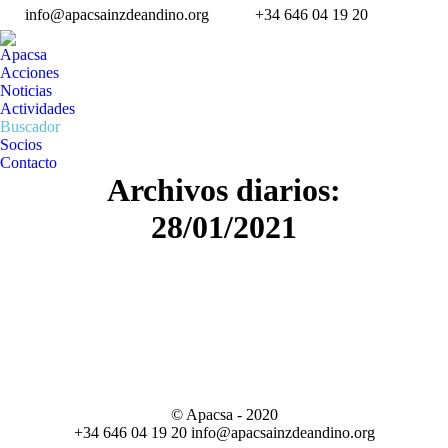
info@apacsainzdeandino.org
+34 646 04 19 20
Facebo
Li
page
pa
Apacsa
opens
op
Acciones
in
in
Noticias
Actividades
new
n
Buscador
windo
w
Socios
Contacto
Archivos diarios:
28/01/2021
© Apacsa - 2020
+34 646 04 19 20 info@apacsainzdeandino.org